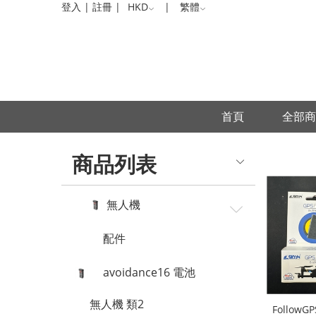
無
登入
|
註冊
|
HKD
|
繁體
人
機
首頁
全部商
商品列表
無人機
配件
avoidance16 電池
無人機 類2
Follow