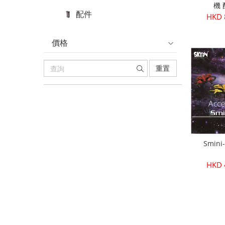
機
配件
HKD 
價格
重置
Smin
HKD 