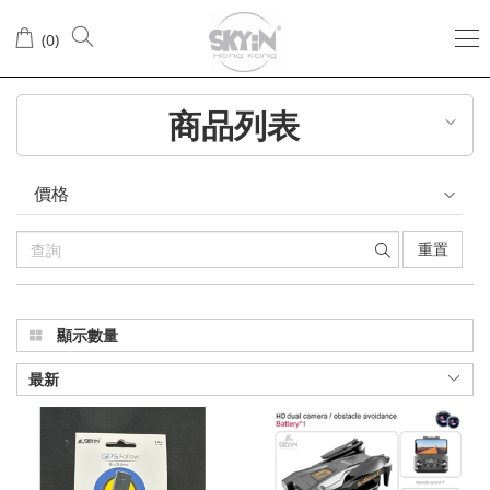
配
(
0
)
件
商品列表
價格
重置
顯示數量
最新