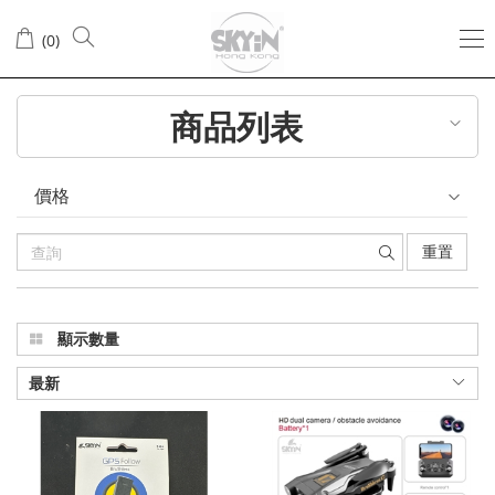
配
(
0
)
件
商品列表
價格
重置
顯示數量
最新