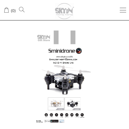
(
0
)