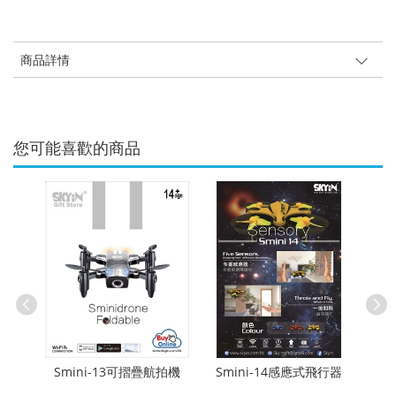
商品詳情
您可能喜歡的商品
拍無人機
Le
Smini-13可摺疊航拍機
Smini-14感應式飛行器